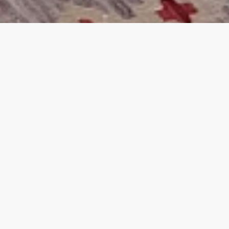
Mauris rhoncus orci in imperdiet placerat.
Vestibulum euismod nisl suscipit ligula
volutpat, a feugiat urna maximus.