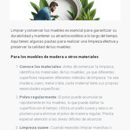
Limpiar y conservar tus muebles es esencial para garantizar su
durabilidad y mantener su atractivo estético a lo largo del tiempo.
Aquí tienes algunas pautas para realizar una limpieza efectiva y
preservar la calidad de tus muebles:
Para los muebles de madera u otros materiales
:
Conoce los materiales:
Antes de comenzar la limpieza,
identifica los materiales de tus muebles, ya que diferentes
superficies requieren diferentes métodos de limpieza. Ya sea
madera, cuero, metal o tela, cada material tiene sus propias
necesidades específicas.
Polvo regularmente:
El polvo puede acumularse
rápidamente en los muebles, lo que puede dañar la
superficie con el tiempo. Utiliza un paño suave y seco o un
plumero para eliminar el polvo de manera regular. Presta
especial atención a las áreas difíciles de alcanzar.
Limpieza suave:
Cuando necesites limpiar manchas o