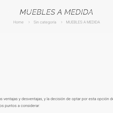
MUEBLES A MEDIDA
Home
Quienes somos
Que hacemos
Cola
Home
Sin categoría
MUEBLES A MEDIDA
ventajas y desventajas, y la decisión de optar por esta opción 
os puntos a considerar: