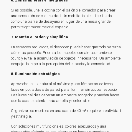
6. Zonas abiertas e integradas
Si es posible, une la cocina con el salón o el comedor para crear
una sensación de continuidad. Un mobiliario bien distribuido,
como una barra de desayuno en lugar de una mesa grande,
permite optimizar mejor el espacio.
7. Mantén el orden y simplifica
En espacios reducidos, el desorden puede hacer que todo parezca
aún más pequeño. Prioriza los muebles con almacenamiento
oculto y evita la acumulación de objetos innecesarios. Un ambiente
despejado mejora la percepción del espacio y la comodidad.
8. Iluminación estratégica
Aprovecha la luz natural al máximo y usa lámparas de techo,
luces empotradas o de pared para iluminar sin ocupar espacio.
Las luces cálidas generan un ambiente acogedor y pueden hacer
que la casa se sienta más amplia y confortable.
Organizar los muebles en una casa de 40 m² requiere creatividad
y estrategia.
Con soluciones multifuncionales, colores adecuados y una
disposición eficiente, es posible crear un hogar armonioso y