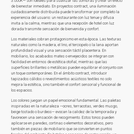
3.000K— son ideales para suavizar las sombras y crear un efecto
de bienestar inmediato. En proyectos contract, una iluminación
cuidadosamente distribuida puede transformar por completo la
experiencia del usuario: un restaurante con luz tenue y difusa
invita a la calma, mientras que una recepción de hotel con luz
dorada transmite sensación de bienvenida y confort.
Los materiales cobran protagonismo en esta época. Las texturas
naturales como la madera, el lino, el terciopelo o la lana aportan
profundidad visual y una sensación táctil placentera. En
mobiliario, los acabados mates o envejecidos se integran con
facilidad en entornos de estética otoñal, mientras que las
superficies brillantes o metálicas pueden equilibrar el conjunto con
un toque contemporáneo. En el ámbito contract, introducir
tapizados cálidos o revestimientos acústicos textiles no solo
mejora la estética, sino también el confort sensorial y funcional de
los espacios.
Los colores juegan un papel emocional fundamental. Las paletas
inspiradas en la naturaleza —ocres, terracotas, verdes musgo,
beige tostado o burdeos— evocan la calidez de la temporada y
favorecen una sensación de recogimiento. Estos tonos pueden
aplicarse en paredes, cortinas o elementos decorativos, pero
también en piezas de mobiliario que se convierten en puntos